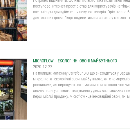
Потрібно відзначити, що намітилася стійка позитивна тенд
поступово інтернет-простір став для користувачів не тільк
але і місцем для здійснення покупок товарів. Орієнтовно 
для власних цілей. Якщо подивитися на загальну кількість 
MICROFLOW – ЕКОЛОГІЧНІ ОВОЧІ МАЙБУТНЬОГО
2020-12-22
На полицях магазину Carrefour BIO, що знаходиться у Вар
мікролистя - екологічні овочі майбутнього, які є компром
рослинами, які вирощуються в магазині та є екологічно 
овочів після успішного тестування у двох варшавських гіпе
перші місяці продажу. Microflow - це інноваційні овочі, які м