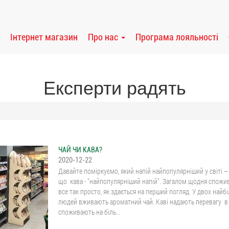
Інтернет магазин
Про нас
Програма лояльності
Експерти радять
ЧАЙ ЧИ КАВА?
2020-12-22
Давайте поміркуємо, який напій найпопулярніший у світі – 
що кава - "найпопулярніший напій". Загалом щодня спожи
все так просто, як здається на перший погляд. У двох найбіл
людей вживають ароматний чай. Каві надають перевагу в Єв
споживають на біль...