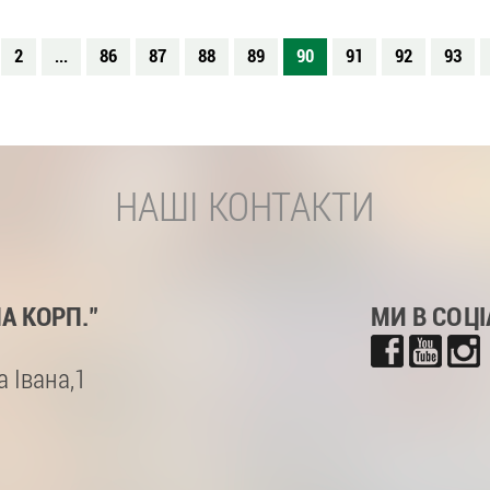
2
...
86
87
88
89
90
91
92
93
НАШІ КОНТАКТИ
НА КОРП."
МИ В СОЦ
 Івана,1