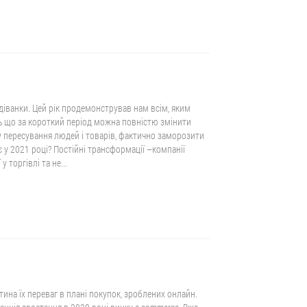
діванки. Цей рік продемонстрував нам всім, яким
 що за короткий період можна повністю змінити
 пересування людей і товарів, фактично заморозити
є у 2021 році? Постійні трансформації –компанії
 торгівлі та не...
тина їх переваг в плані покупок, зроблених онлайн.