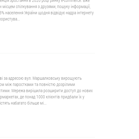
енція зростання в 2020 році ринку e-commerce. Вже
и місцем спілкування з друзями, пошуку інформації,
63% населення України щодня відвідує надра інтернету
користува...
шаві за адресою вул. Маршалковську вирощують
ісом між паростками та повністю дозрілими
чистими. Мережа вирішила розширити доступ до нових
рмаркетах, де понад 1000 клієнтів придбали їх у
істять набагато більше мі...