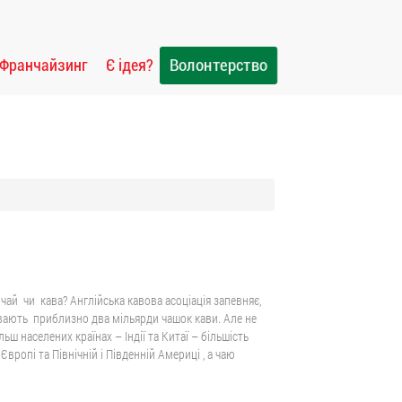
Волонтерство
Франчайзинг
Є ідея?
чай чи кава? Англійська кавова асоціація запевняє,
вають приблизно два мільярди чашок кави. Але не
ьш населених країнах – Індії та Китаї – більшість
ропі та Північній і Південній Америці , а чаю