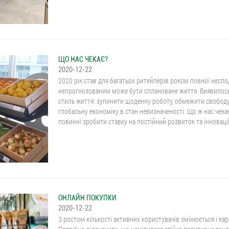
ЩО НАС ЧЕКАЄ?
2020-12-22
2020 рік став для багатьох ритейлерів роком повної неспо
непрогнозованим може бути сплановане життя. Виявилось
стиль життя: зупинити щоденну роботу, обмежити свободу
глобальну економіку в стан невизначеності. Що ж нас чека
повинні зробити ставку на постійний розвиток та інновації у
ОНЛАЙН ПОКУПКИ
2020-12-22
З ростом кількості активних користувачів змінюється і кар