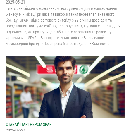
2025-05-21
Нині франчайзинг є ефективним інструментом для масштабування
бізнесу, мінімізації ризиків та використання переваг впізнаваного
бренду. SPAR - лідер світового ритейлу з 92-річним досвідом та
представництвом у 48 країнах, пропонує вигідні умови співпраці для
підприємців, які прагнуть до стабільного зростання та розвитку.
Франчайзинг SPAR – Ваш стратегічний вибір: • Впізнаваний
міжнародний бренд. • Перевірена бізнес-модель. • Комплек...
СТАВАЙ ПАРТНЕРОМ SPAR
2025-02-27