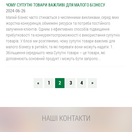
ЧОМУ СУПУТНІ ТОВАРИ ВАЖЛИВІ ДЛЯ МАЛОГО БІЗНЕСУ
2024-06-26
Малий бізнес часто стикається з численними викликами, серед яких
жорстка конкуренція, обмежені ресурси та потреба постійного
залучення клієнтів. Одним з ефективних способів підвищення
прибутковості та конкурентоспроможності є використання супутніх
товарів. У блозі ми розглянемо, чому супутні товари важливі для
малого бізнесу в ритейлі, та які переваги вони можуть надати. 1.
Збільшення середнього чека Супутні товари – це товари, які
доповнюють основний продукт і можуть бути запропо...
«
1
2
3
4
»
НАШІ КОНТАКТИ