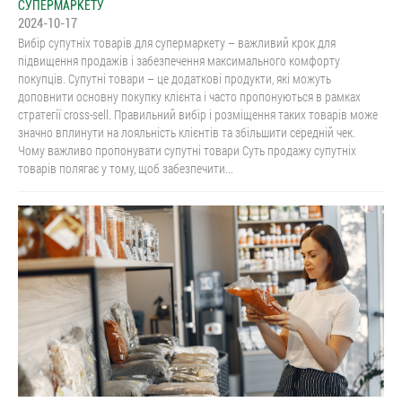
СУПЕРМАРКЕТУ
2024-10-17
Вибір супутніх товарів для супермаркету – важливий крок для
підвищення продажів і забезпечення максимального комфорту
покупців. Супутні товари – це додаткові продукти, які можуть
доповнити основну покупку клієнта і часто пропонуються в рамках
стратегії cross-sell. Правильний вибір і розміщення таких товарів може
значно вплинути на лояльність клієнтів та збільшити середній чек.
Чому важливо пропонувати супутні товари Суть продажу супутніх
товарів полягає у тому, щоб забезпечити...