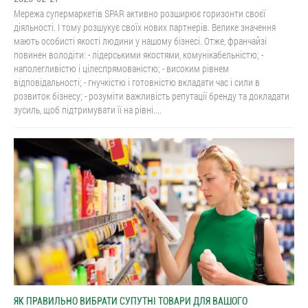
Мережа супермаркетів SPAR активно розширює горизонти своєї
діяльності. І тому розшукує своїх нових партнерів. Велике значення
мають особисті якості людини у нашому бізнесі. Отже, франчайзі
повинен володіти: - лідерськими якостями, комунікабельністю; -
наполегливістю і цілеспрямованістю; - високим рівнем
відповідальності; - гнучкістю і готовністю вкладати час і сили в
розвиток бізнесу; - розуміти важливість репутації бренду та докладати
зусиль, щоб підтримувати її на рівні....
ЯК ПРАВИЛЬНО ВИБРАТИ СУПУТНІ ТОВАРИ ДЛЯ ВАШОГО