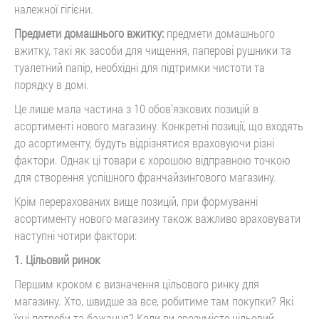
належної гігієни.
Предмети домашнього вжитку:
предмети домашнього
вжитку, такі як засоби для чищення, паперові рушники та
туалетний папір, необхідні для підтримки чистоти та
порядку в домі.
Це лише мала частина з 10 обов’язкових позицій в
асортименті нового магазину. Конкретні позиції, що входять
до асортименту, будуть відрізнятися враховуючи різні
фактори. Однак ці товари є хорошою відправною точкою
для створення успішного франчайзингового магазину.
Крім перерахованих вище позицій, при формуванні
асортименту нового магазину також важливо враховувати
наступні чотири фактори:
1. Цільовий ринок
Першим кроком є визначення цільового ринку для
магазину. Хто, швидше за все, робитиме там покупки? Які
їхні потреби та бажання? Коли ви зрозумієте цільовий