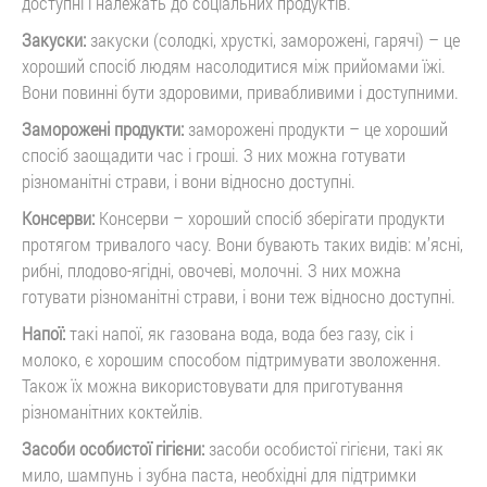
доступні і належать до соціальних продуктів.
Закуски:
закуски (солодкі, хрусткі, заморожені, гарячі) – це
хороший спосіб людям насолодитися між прийомами їжі.
Вони повинні бути здоровими, привабливими і доступними.
Заморожені продукти:
заморожені продукти – це хороший
спосіб заощадити час і гроші. З них можна готувати
різноманітні страви, і вони відносно доступні.
Консерви:
Консерви – хороший спосіб зберігати продукти
протягом тривалого часу. Вони бувають таких видів: м’ясні,
рибні, плодово-ягідні, овочеві, молочні. З них можна
готувати різноманітні страви, і вони теж відносно доступні.
Напої:
такі напої, як газована вода, вода без газу, сік і
молоко, є хорошим способом підтримувати зволоження.
Також їх можна використовувати для приготування
різноманітних коктейлів.
Засоби особистої гігієни:
засоби особистої гігієни, такі як
мило, шампунь і зубна паста, необхідні для підтримки