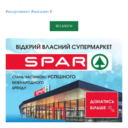
#асортимент
#магазин
#
ВСІ БЛОГИ