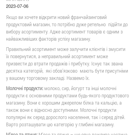
2023-07-06
Якщо ви хочете відкрити новий франчайзинговий
продуктовий магазин, то потрібно дуже ретельно підійти до
вибору асортименту. Адже асортимент товарів є одним з
найважливіших факторів успіху магазину.
Правильний асортимент може залучити клієнтів і змусити
їх повернутися, а неправильний асортимент може
призвести до втрати продажів і прибутку. Існує так звана
десятка категорій, які обов’язково мають бути присутніми
у вашому торговому закладі. Назвемо їх.
Молочні продукти:
молоко, сир, йогурт та інші молочні
продукти є основними продуктами будь-якого продуктового
магазину. Вони є хорошим джерелом білка та кальцію, а
також вони є відносно доступними. Молочні продукти
популярні як серед дорослого населення, так і серед дітей.
Варто розташувати цю категорію у глибині магазину.
М'ясо та птиця:
М’ясо та птиця – ще одна важлива частина