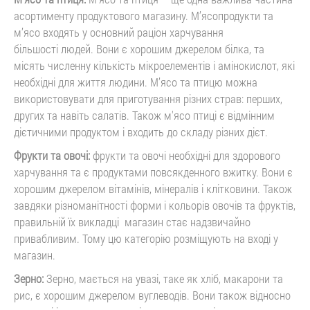
асортименту продуктового магазину. М’ясопродукти та
м’ясо входять у основний раціон харчування
більшості людей. Вони є хорошим джерелом білка, та
місять численну кількість мікроелементів і амінокислот, які
необхідні для життя людини. М’ясо та птицю можна
використовувати для приготування різних страв: перших,
других та навіть салатів. Також м'ясо птиці є відмінним
дієтичними продуктом і входить до складу різних дієт.
Фрукти та овочі:
фрукти та овочі необхідні для здорового
харчування та є продуктами повсякденного вжитку. Вони є
хорошим джерелом вітамінів, мінералів і клітковини. Також
завдяки різноманітності форми і кольорів овочів та фруктів,
правильній їх викладці магазин стає надзвичайно
привабливим. Тому цю категорію розміщують на вході у
магазин.
Зерно:
Зерно, мається на увазі, таке як хліб, макарони та
рис, є хорошим джерелом вуглеводів. Вони також відносно